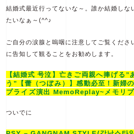
結婚式最近行ってないな～。誰か結婚しな
たいなぁ～(^^♪
ご自分の涙腺と嗚咽に注意してご覧くださ
に告知して観ることをお勧めします。
【結婚式 号泣】亡きご両親へ捧げる”
う”【蕾（つぼみ）】感動必至！新婦の
プライズ演出 MemoReplay~メモリ
ついでに
PSY – GANGNAM STYLE(강남스타일