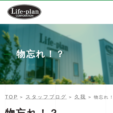
物忘れ！？
TOP
スタッフブログ
久我
>
>
> 物忘れ