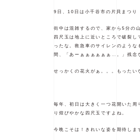
9日、10日は小千谷市の片貝まつり
街中は混雑するので、家から5分の
四尺玉は地上に近いところで破裂し
ったな。救急車のサイレンのような
間、「あーぁぁぁぁぁぁ…。」残念
せっかくの花火がぁ。。。もったい
毎年、初日は大きく一つ花開いた周
り煌びやかな四尺玉ですよね。
今晩こそは！きれいな姿を期待しま