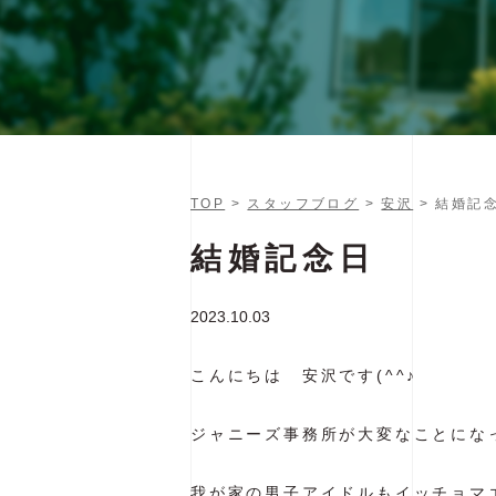
TOP
>
スタッフブログ
>
安沢
> 結婚記
結婚記念日
2023.10.03
こんにちは 安沢です(^^♪
ジャニーズ事務所が大変なことになっ
我が家の男子アイドルもイッチョマエ