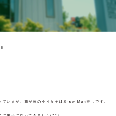
念日
ていまが、我が家の小４女子はSnow Man推しです。
に男子になってきました(^^♪