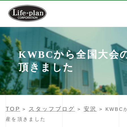
KWBCから全国大会
頂きました
TOP
スタッフブログ
安沢
>
>
> KWB
産を頂きました