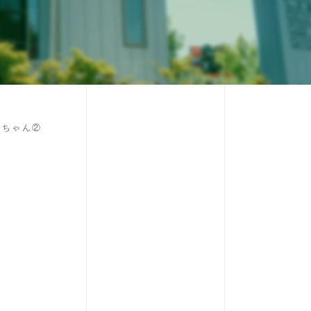
マちゃん②
。