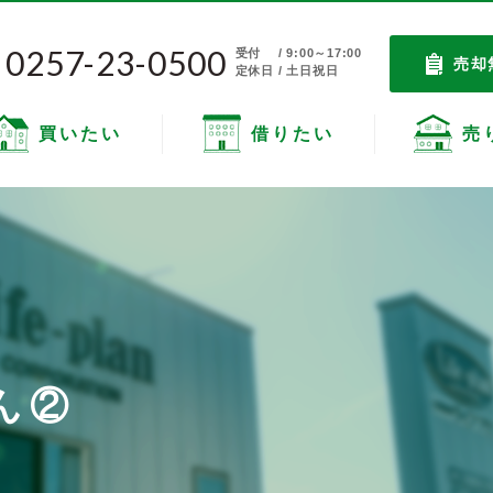
0257-23-0500
受付
/ 9:00～17:00
売却
定休日 / 土日祝日
買いたい
借りたい
売
ん②