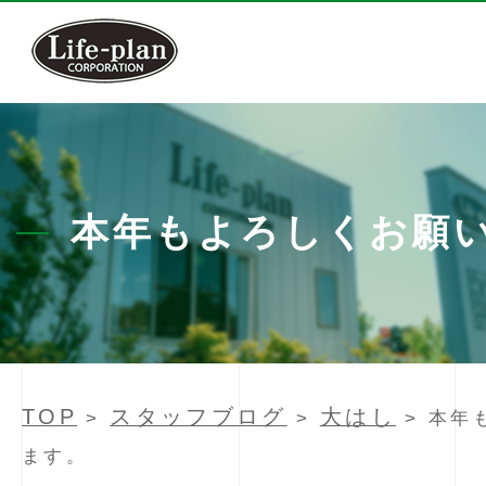
本年もよろしくお願
TOP
スタッフブログ
大はし
>
>
> 本年
ます。