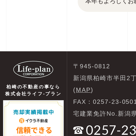
本年もよろしくお
〒945-0812
新潟県柏崎市半田2丁
柏崎の不動産の事なら
(
MAP
)
株式会社ライフ-プラン
FAX：0257-23-050
宅建業免許No.新潟県
0257-2