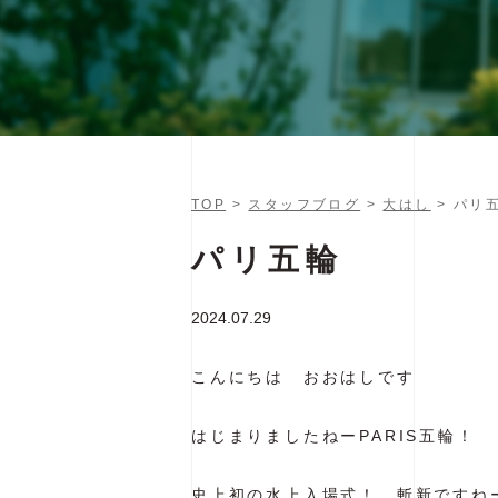
TOP
>
スタッフブログ
>
大はし
> パリ
パリ五輪
2024.07.29
こんにちは おおはしです
はじまりましたねーPARIS五輪！
史上初の水上入場式！ 斬新ですね