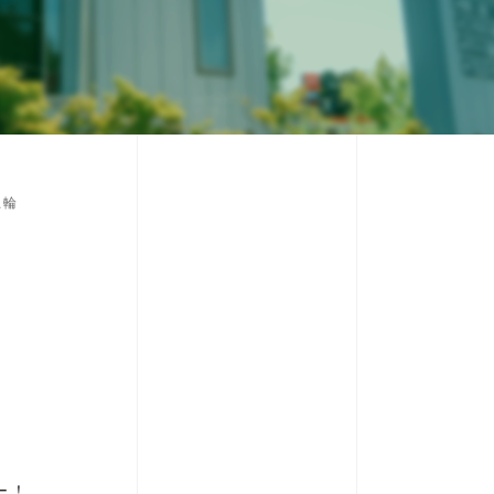
五輪
ー！