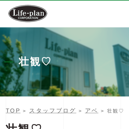
壮観♡
TOP
スタッフブログ
アベ
>
>
> 壮観♡