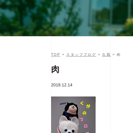
TOP
>
スタッフブログ
>
久我
> 肉
肉
2018.12.14