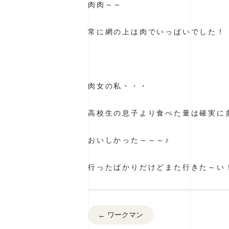
肉肉～～
常に網の上は肉でいっぱいでした！
肉女の私・・・
高校生の息子より食べた量は確実に
おいしかった～～～♪
行ったばかりだけどまた行きた～い
ワークマン
←