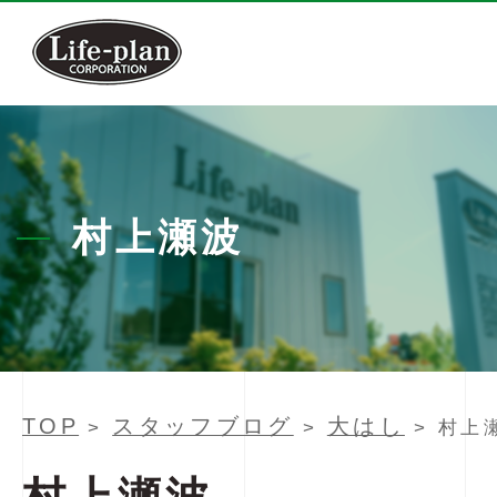
村上瀬波
TOP
スタッフブログ
大はし
>
>
> 村上