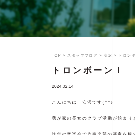
TOP
>
スタッフブログ
>
安沢
> トロン
トロンボーン！
2024.02.14
こんにちは 安沢です(^^♪
我が家の長女のクラブ活動が始まり
昨年の音楽会で吹奏楽部の演奏を観