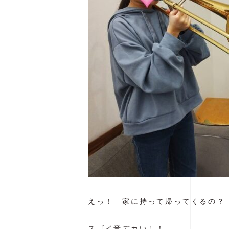
えっ！ 家に持って帰ってくるの？
スゴイ音デカいし！