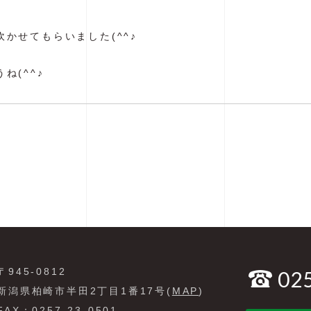
かせてもらいました(^^♪
ね(^^♪
〒945-0812
02
新潟県柏崎市半田2丁目1番17号(
MAP
)
FAX：0257-23-0501