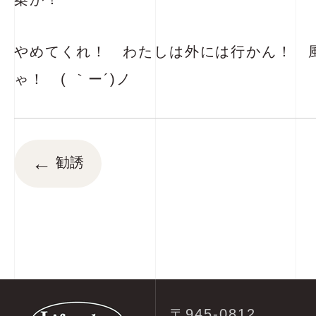
やめてくれ！ わたしは外には行かん！ 
ゃ！ ( ｀ー´)ノ
←
勧誘
〒945-0812