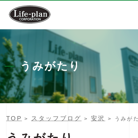
うみがたり
TOP
スタッフブログ
安沢
>
>
> うみが