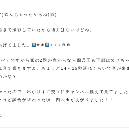
^)飲んじゃったからね(酒)
退きで撮影していたから迫力はないけどね。
あげてました。
❀❀
✧✧✧❆❆
le調べ）ですから家の2階の窓からなら四尺玉も下部は欠け
低音で響きますよ。ちょうど14～15秒遅れくらいで音が来
のかな？
かったので、出かけずに交互にチャンネル換えて見てました
ょうど試合が終わった頃 四尺玉があがりました！！
た！