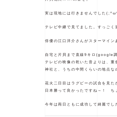
実は現地には行きませんでした(;^ω
テレビ中継で見てました。すっごく
俳優の江口洋介さんがスターマイン
自宅と片貝まで直線9キロ(goog
テレビの映像の乾いた音よりは、重
神社と、うちの中間くらいの地点な
花火二日目はラグビーの試合を見た
日本勝って良かったですね～！ ち
今年は両日ともに成功して綺麗でし