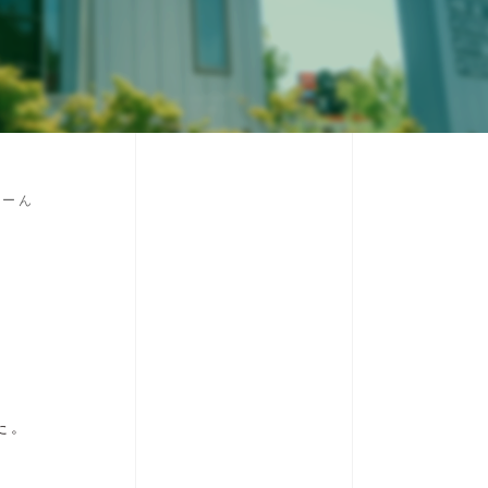
どーん
た。