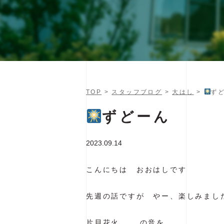
TOP
>
スタッフブログ
>
大はし
>
ず
ずどーん
2023.09.14
こんにちは おおはしです
先週の話ですが やー、楽しみまし
片貝花火…….の音を。