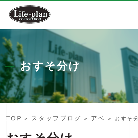
おすそ分け
TOP
スタッフブログ
アベ
>
>
> おすそ