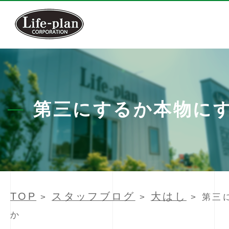
第三にするか本物に
TOP
スタッフブログ
大はし
>
>
> 第三
か