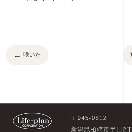
←
咲いた
〒945-0812
新潟県柏崎市半田2丁