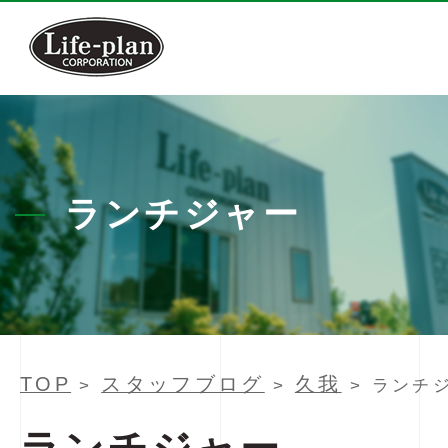
ランチジャー
TOP
スタッフブログ
久我
>
>
> ランチ