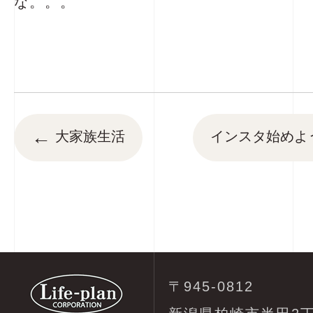
な。。。
←
大家族生活
インスタ始めよ
〒945-0812