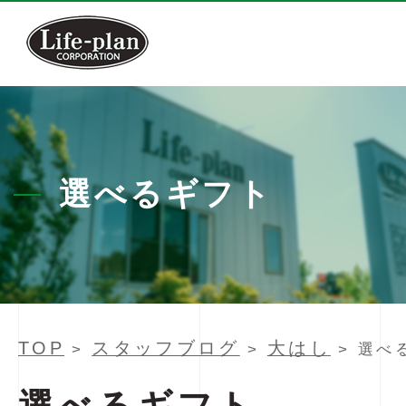
選べるギフト
TOP
スタッフブログ
大はし
>
>
> 選べ