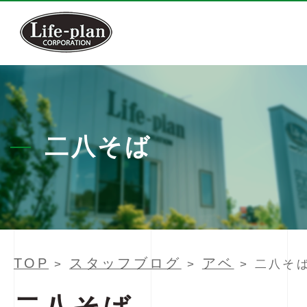
二八そば
TOP
スタッフブログ
アベ
>
>
> 二八そ