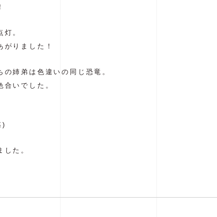
！
点灯。
あがりました！
ちの姉弟は色違いの同じ恐竜。
色合いでした。
。
)
ました。