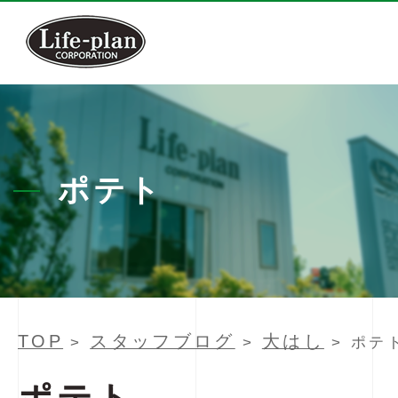
ポテト
TOP
スタッフブログ
大はし
>
>
> ポテ