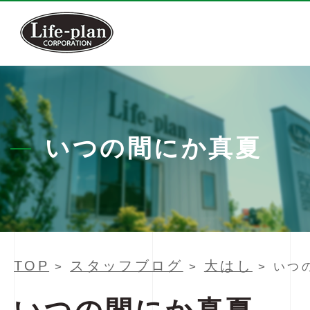
いつの間にか真夏
TOP
スタッフブログ
大はし
>
>
> いつ