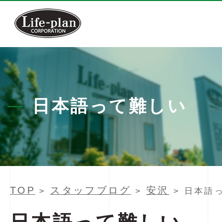
日本語って難しい
TOP
スタッフブログ
安沢
>
>
> 日本語