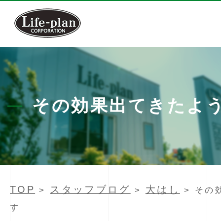
その効果出てきたよ
TOP
スタッフブログ
大はし
>
>
> その
す