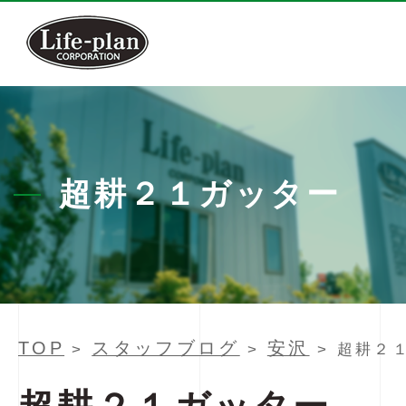
超耕２１ガッター
TOP
スタッフブログ
安沢
>
>
> 超耕２