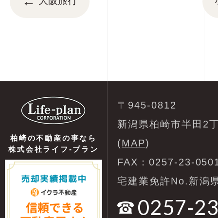
←
大阪旅行
〒945-0812
新潟県柏崎市半田2丁
柏崎の不動産の事なら
(
MAP
)
株式会社ライフ-プラン
FAX：0257-23-050
宅建業免許No.新潟県
0257-2