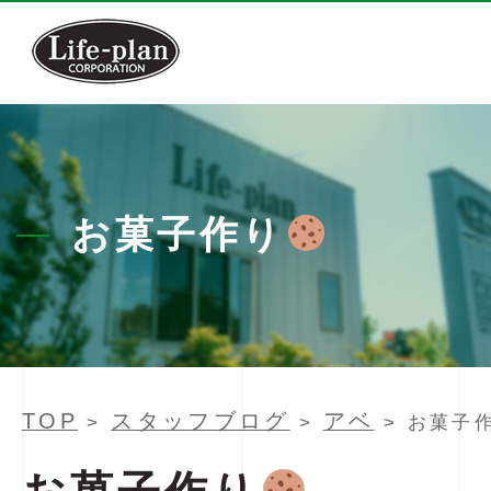
お菓子作り
TOP
スタッフブログ
アベ
>
>
> お菓子