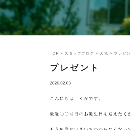
TOP
>
スタッフブログ
>
久我
> プレゼ
プレゼント
2026.02.03
こんにちは、くがです。
最近〇〇回目のお誕生日を迎えたく
もう何歳かいまいちわからなくなっ