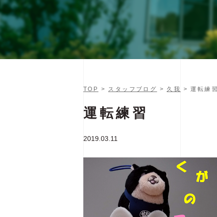
TOP
>
スタッフブログ
>
久我
> 運転練
運転練習
2019.03.11