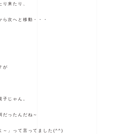
たり来たり、
から次へと移動・・・
すが
親子じゃん。
訓だったんだね～
～」って言ってました(^^)