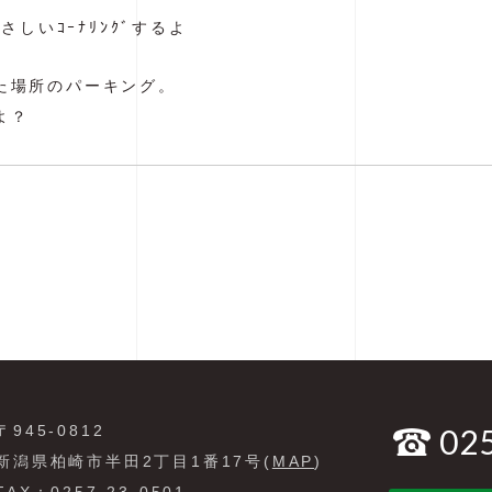
さしいｺｰﾅﾘﾝｸﾞするよ
た場所のパーキング。
よ？
〒945-0812
02
新潟県柏崎市半田2丁目1番17号(
MAP
)
FAX：0257-23-0501