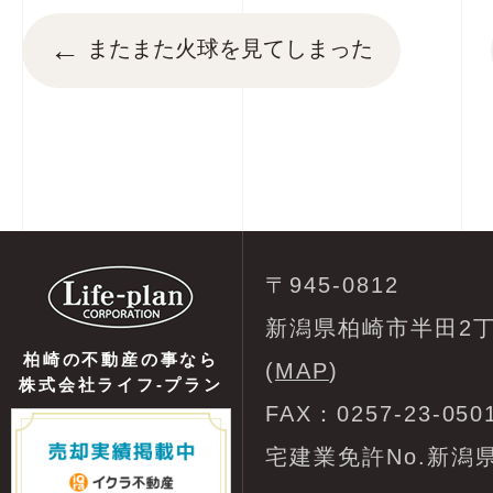
←
またまた火球を見てしまった
〒945-0812
新潟県柏崎市半田2丁
柏崎の不動産の事なら
(
MAP
)
株式会社ライフ-プラン
FAX：0257-23-050
宅建業免許No.新潟県