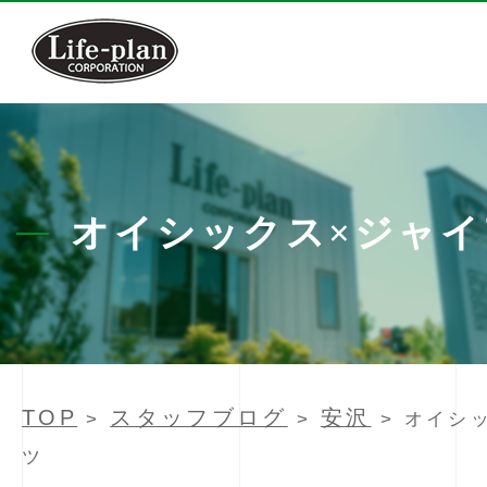
オイシックス×ジャイ
TOP
スタッフブログ
安沢
>
>
> オイシ
ツ