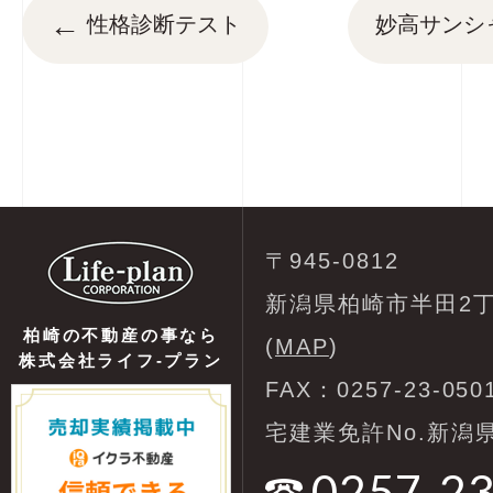
←
性格診断テスト
妙高サンシ
〒945-0812
新潟県柏崎市半田2丁
柏崎の不動産の事なら
(
MAP
)
株式会社ライフ-プラン
FAX：0257-23-050
宅建業免許No.新潟県
0257-2