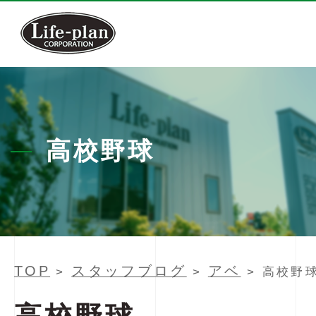
高校野球
TOP
スタッフブログ
アベ
>
>
> 高校野