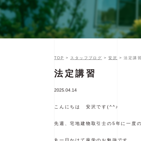
TOP
>
スタッフブログ
>
安沢
> 法定講
法定講習
2025.04.14
こんにちは 安沢です(^^♪
先週、宅地建物取引士の5年に一度の
丸一日かけて座学のお勉強です