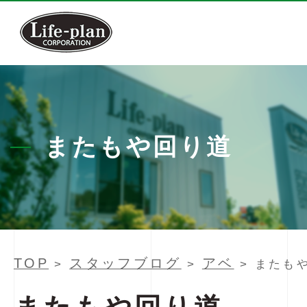
またもや回り道
TOP
スタッフブログ
アベ
>
>
> またも