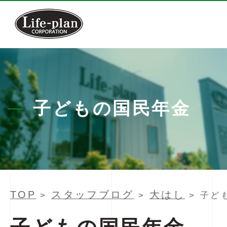
子どもの国民年金
TOP
スタッフブログ
大はし
>
>
> 子ど