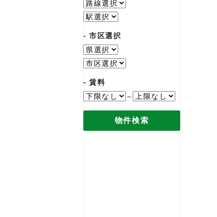
市区選択
賃料
～