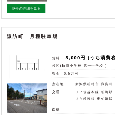
物件の詳細を見る
諏訪町 月極駐車場
5,000円
(うち消費税
賃料
校区(
柏崎小学校
第一中学校
)
敷金
0.5万円
所在地
新潟県柏崎市 諏訪町
交通
ＪＲ信越本線 柏崎駅
ＪＲ越後線 東柏崎駅
面積