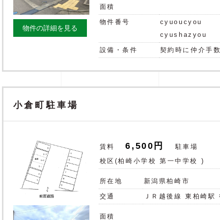
面積
物件番号
cyuoucyou
物件の詳細を見る
cyushazyou
設備・条件
契約時に仲介手数
小倉町駐車場
6,500円
賃料
駐車場
校区(
柏崎小学校
第一中学校
)
所在地
新潟県柏崎市
交通
ＪＲ越後線 東柏崎駅 
面積