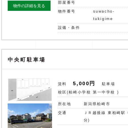
部屋番号
物件の詳細を見る
物件番号
suwacho-
tukigime
設備・条件
中央町駐車場
5,000円
賃料
駐車場
校区(
柏崎小学校
第一中学校
)
所在地
新潟県柏崎市
交通
ＪＲ越後線 東柏崎駅 
分)