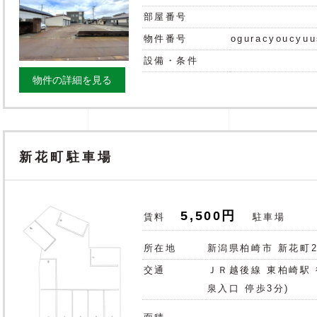
部屋番号
物件番号
oguracyoucyu
設備・条件
物件の詳細を見る
新花町駐車場
5,500円
賃料
駐車場
所在地
新潟県柏崎市 新花
交通
ＪＲ越後線 東柏崎駅 徒
泉入口 停歩3分)