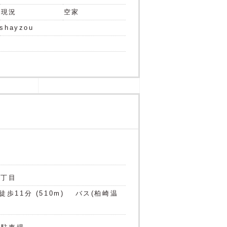
現況
空家
ushayzou
町2丁目
歩11分 (510m)
バス(柏崎温