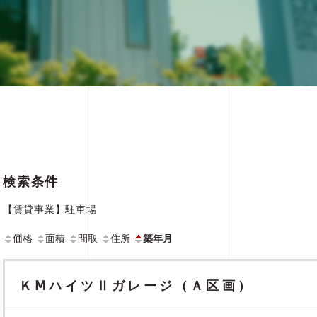
検索条件
【賃貸事業】駐車場
価格
面積
間取
住所
築年月
ＫⅯハイツⅡガレージ（Ａ区画）