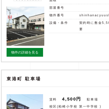
面積
部屋番号
物件番号
shinhanacyuus
設備・条件
契約時に敷金5,5
要
物件の詳細を見る
東港町 駐車場
4,500円
賃料
駐車場
校区(
柏崎小学校
第一中学校
)